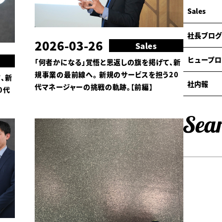
Sales
社長ブログ
2026-03-26
Sales
ヒュープロ
「何者かになる」覚悟と恩返しの旗を掲げて、新
規事業の最前線へ。 新規のサービスを担う20
、新
社内報
代マネージャーの挑戦の軌跡。【前編】
0代