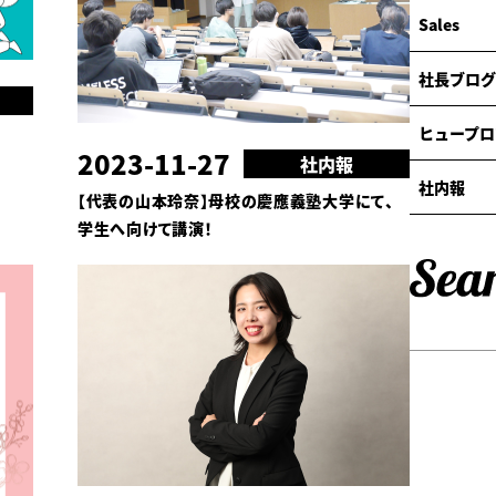
Sales
社長ブログ
ヒュープロ
2023-11-27
社内報
社内報
【代表の山本玲奈】母校の慶應義塾大学にて、
学生へ向けて講演！