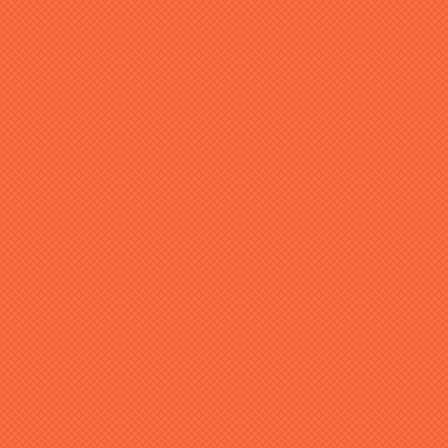
ヒュープロ
弊社は、士業や管理部門で働く方々が納得いく転職ができ
るよう、サポートします。
多忙で希望通りに転職活動を進めることができない、
あるいは長引く転職活動に疲弊してしまう、このような状
況を無くすために本サービスが生み出されました。