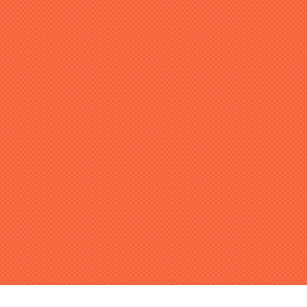
皆様に負担なく、またご希望の企業様と出逢えるように2
万件以上の事例が蓄積されたデータベースと経験豊富な専
任エージェントがサポートします。
ヒュープロのサービスをもっと知る